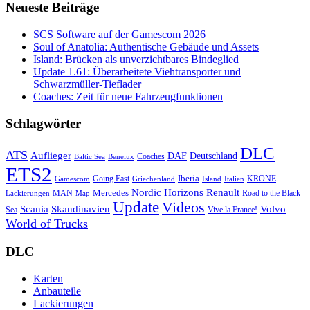
Neueste Beiträge
SCS Software auf der Gamescom 2026
Soul of Anatolia: Authentische Gebäude und Assets
Island: Brücken als unverzichtbares Bindeglied
Update 1.61: Überarbeitete Viehtransporter und
Schwarzmüller-Tieflader
Coaches: Zeit für neue Fahrzeugfunktionen
Schlagwörter
DLC
ATS
Auflieger
Deutschland
DAF
Coaches
Baltic Sea
Benelux
ETS2
Iberia
Going East
KRONE
Gamescom
Griechenland
Italien
Island
Nordic Horizons
Renault
Mercedes
MAN
Road to the Black
Lackierungen
Map
Update
Videos
Skandinavien
Volvo
Scania
Sea
Vive la France!
World of Trucks
DLC
Karten
Anbauteile
Lackierungen