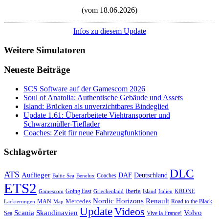
(vom 18.06.2026)
Infos zu diesem Update
Weitere Simulatoren
Neueste Beiträge
SCS Software auf der Gamescom 2026
Soul of Anatolia: Authentische Gebäude und Assets
Island: Brücken als unverzichtbares Bindeglied
Update 1.61: Überarbeitete Viehtransporter und
Schwarzmüller-Tieflader
Coaches: Zeit für neue Fahrzeugfunktionen
Schlagwörter
DLC
ATS
Auflieger
Deutschland
DAF
Coaches
Baltic Sea
Benelux
ETS2
Iberia
Going East
KRONE
Gamescom
Griechenland
Italien
Island
Nordic Horizons
Renault
Mercedes
MAN
Road to the Black
Lackierungen
Map
Update
Videos
Skandinavien
Volvo
Scania
Sea
Vive la France!