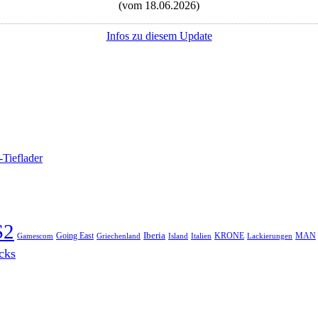
(vom 18.06.2026)
Infos zu diesem Update
-Tieflader
S2
Iberia
Going East
KRONE
MAN
Gamescom
Griechenland
Italien
Lackierungen
Island
cks