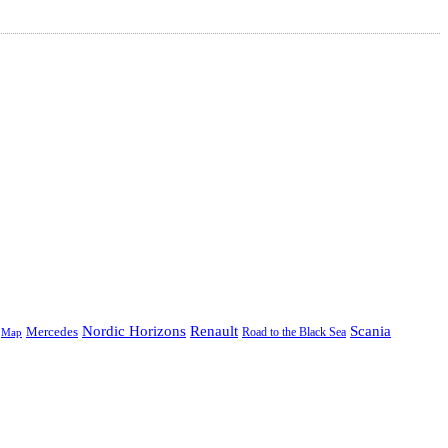
Nordic Horizons
Renault
Scania
Mercedes
Road to the Black Sea
Map