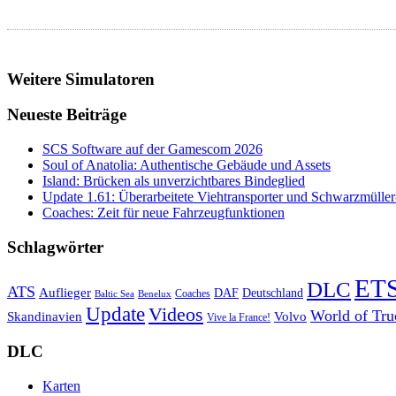
Weitere Simulatoren
Neueste Beiträge
SCS Software auf der Gamescom 2026
Soul of Anatolia: Authentische Gebäude und Assets
Island: Brücken als unverzichtbares Bindeglied
Update 1.61: Überarbeitete Viehtransporter und Schwarzmüller
Coaches: Zeit für neue Fahrzeugfunktionen
Schlagwörter
ET
DLC
ATS
Auflieger
Deutschland
DAF
Coaches
Baltic Sea
Benelux
Update
Videos
World of Tru
Skandinavien
Volvo
Vive la France!
DLC
Karten