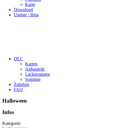
Karte
Download
Update / Beta
DLC
Karten
Anbauteile
Lackierungen
Sonstige
Zubehör
FAQ
Halloween
Infos
Kategorie: