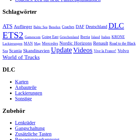
Schlagwörter
DLC
ATS
Auflieger
Deutschland
DAF
Coaches
Baltic Sea
Benelux
ETS2
Iberia
Going East
KRONE
Gamescom
Griechenland
Italien
Island
Nordic Horizons
Renault
Mercedes
MAN
Road to the Black
Lackierungen
Map
Update
Videos
Skandinavien
Volvo
Scania
Sea
Vive la France!
World of Trucks
DLC
Karten
Anbauteile
Lackierungen
Sonstige
Zubehör
Lenkräder
Gangschaltung
Zusätzliche Tasten
Bewegungserkennung