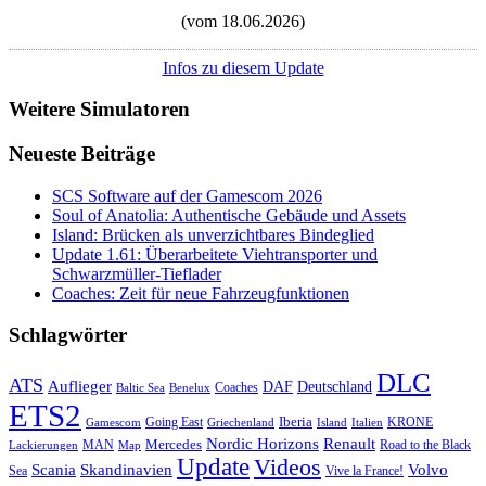
(vom 18.06.2026)
Infos zu diesem Update
Weitere Simulatoren
Neueste Beiträge
SCS Software auf der Gamescom 2026
Soul of Anatolia: Authentische Gebäude und Assets
Island: Brücken als unverzichtbares Bindeglied
Update 1.61: Überarbeitete Viehtransporter und
Schwarzmüller-Tieflader
Coaches: Zeit für neue Fahrzeugfunktionen
Schlagwörter
DLC
ATS
Auflieger
Deutschland
DAF
Coaches
Baltic Sea
Benelux
ETS2
Iberia
Going East
KRONE
Gamescom
Griechenland
Italien
Island
Nordic Horizons
Renault
Mercedes
MAN
Road to the Black
Lackierungen
Map
Update
Videos
Skandinavien
Volvo
Scania
Sea
Vive la France!