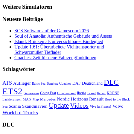
Weitere Simulatoren
Neueste Beiträge
SCS Software auf der Gamescom 2026
Soul of Anatolia: Authentische Gebäude und Assets
Island: Brücken als unverzichtbares Bindeglied
Update 1.61: Überarbeitete Viehtransporter und
Schwarzmüller-Tieflader
Coaches: Zeit für neue Fahrzeugfunktionen
Schlagwörter
DLC
ATS
Auflieger
Deutschland
DAF
Coaches
Baltic Sea
Benelux
ETS2
Iberia
Going East
KRONE
Gamescom
Griechenland
Italien
Island
Nordic Horizons
Renault
Mercedes
MAN
Road to the Black
Lackierungen
Map
Update
Videos
Skandinavien
Volvo
Scania
Sea
Vive la France!
World of Trucks
DLC