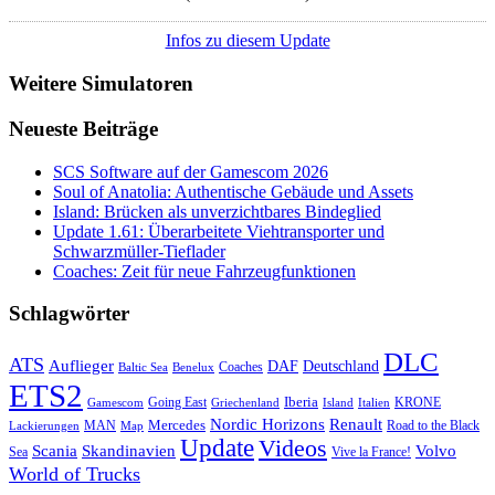
Infos zu diesem Update
Weitere Simulatoren
Neueste Beiträge
SCS Software auf der Gamescom 2026
Soul of Anatolia: Authentische Gebäude und Assets
Island: Brücken als unverzichtbares Bindeglied
Update 1.61: Überarbeitete Viehtransporter und
Schwarzmüller-Tieflader
Coaches: Zeit für neue Fahrzeugfunktionen
Schlagwörter
DLC
ATS
Auflieger
Deutschland
DAF
Coaches
Baltic Sea
Benelux
ETS2
Iberia
Going East
KRONE
Gamescom
Griechenland
Italien
Island
Nordic Horizons
Renault
Mercedes
MAN
Road to the Black
Lackierungen
Map
Update
Videos
Skandinavien
Volvo
Scania
Sea
Vive la France!
World of Trucks