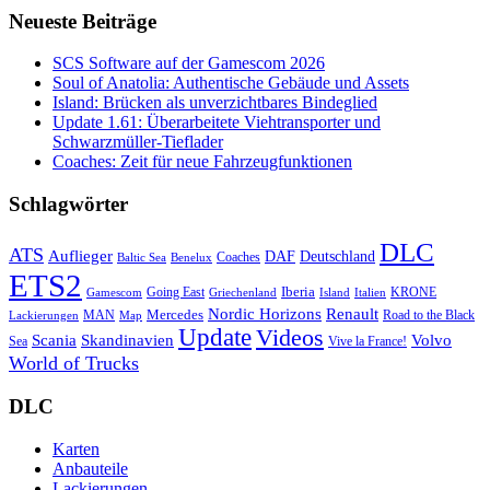
Neueste Beiträge
SCS Software auf der Gamescom 2026
Soul of Anatolia: Authentische Gebäude und Assets
Island: Brücken als unverzichtbares Bindeglied
Update 1.61: Überarbeitete Viehtransporter und
Schwarzmüller-Tieflader
Coaches: Zeit für neue Fahrzeugfunktionen
Schlagwörter
DLC
ATS
Auflieger
Deutschland
DAF
Coaches
Baltic Sea
Benelux
ETS2
Iberia
Going East
KRONE
Gamescom
Griechenland
Italien
Island
Nordic Horizons
Renault
Mercedes
MAN
Road to the Black
Lackierungen
Map
Update
Videos
Skandinavien
Volvo
Scania
Sea
Vive la France!
World of Trucks
DLC
Karten
Anbauteile
Lackierungen