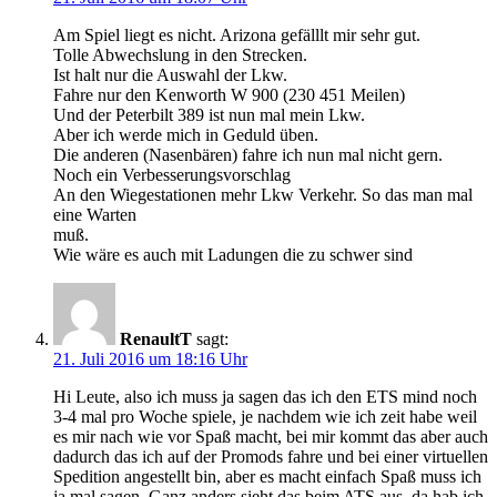
Am Spiel liegt es nicht. Arizona gefälllt mir sehr gut.
Tolle Abwechslung in den Strecken.
Ist halt nur die Auswahl der Lkw.
Fahre nur den Kenworth W 900 (230 451 Meilen)
Und der Peterbilt 389 ist nun mal mein Lkw.
Aber ich werde mich in Geduld üben.
Die anderen (Nasenbären) fahre ich nun mal nicht gern.
Noch ein Verbesserungsvorschlag
An den Wiegestationen mehr Lkw Verkehr. So das man mal
eine Warten
muß.
Wie wäre es auch mit Ladungen die zu schwer sind
RenaultT
sagt:
21. Juli 2016 um 18:16 Uhr
Hi Leute, also ich muss ja sagen das ich den ETS mind noch
3-4 mal pro Woche spiele, je nachdem wie ich zeit habe weil
es mir nach wie vor Spaß macht, bei mir kommt das aber auch
dadurch das ich auf der Promods fahre und bei einer virtuellen
Spedition angestellt bin, aber es macht einfach Spaß muss ich
ja mal sagen. Ganz anders sieht das beim ATS aus, da hab ich