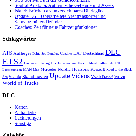
Soul of Anatolia: Authentische Gebäude und Assets
Island: Brücken als unverzichtbares Bindeglied
Update 1.61: Überarbeitete Viehtransporter und
Schwarzmüller-Tieflader
Coaches: Zeit für neue Fahrzeugfunktionen
Schlagwörter
DLC
ATS
Auflieger
Deutschland
DAF
Coaches
Baltic Sea
Benelux
ETS2
Iberia
Going East
KRONE
Gamescom
Griechenland
Italien
Island
Nordic Horizons
Renault
Mercedes
MAN
Road to the Black
Lackierungen
Map
Update
Videos
Skandinavien
Volvo
Scania
Sea
Vive la France!
World of Trucks
DLC
Karten
Anbauteile
Lackierungen
Sonstige
Zubehör