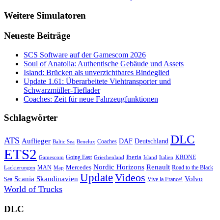
Weitere Simulatoren
Neueste Beiträge
SCS Software auf der Gamescom 2026
Soul of Anatolia: Authentische Gebäude und Assets
Island: Brücken als unverzichtbares Bindeglied
Update 1.61: Überarbeitete Viehtransporter und
Schwarzmüller-Tieflader
Coaches: Zeit für neue Fahrzeugfunktionen
Schlagwörter
DLC
ATS
Auflieger
Deutschland
DAF
Coaches
Baltic Sea
Benelux
ETS2
Iberia
Going East
KRONE
Gamescom
Griechenland
Italien
Island
Nordic Horizons
Renault
Mercedes
MAN
Road to the Black
Lackierungen
Map
Update
Videos
Skandinavien
Volvo
Scania
Sea
Vive la France!
World of Trucks
DLC