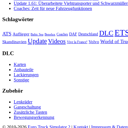
Update 1.61: Überarbeitete Viehtransporter und Schwarzmüller
Coaches: Zeit für neue Fahrzeugfunktionen
Schlagwörter
ET
DLC
ATS
Auflieger
Deutschland
DAF
Coaches
Baltic Sea
Benelux
Update
Videos
World of Tru
Skandinavien
Volvo
Vive la France!
DLC
Karten
Anbauteile
Lackierungen
Sonstige
Zubehör
Lenkräder
Gangschaltung
Zusätzliche Tasten
Bewegungserkennung
© 2010-2026
Euro Truck Simulator 2
|
Kontakt
|
Impressum & Daten