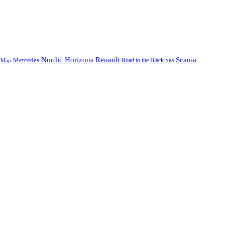
Nordic Horizons
Renault
Scania
Mercedes
Road to the Black Sea
Map