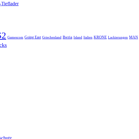
-Tieflader
S2
Iberia
Going East
KRONE
MAN
Gamescom
Griechenland
Italien
Lackierungen
Island
cks
schutz