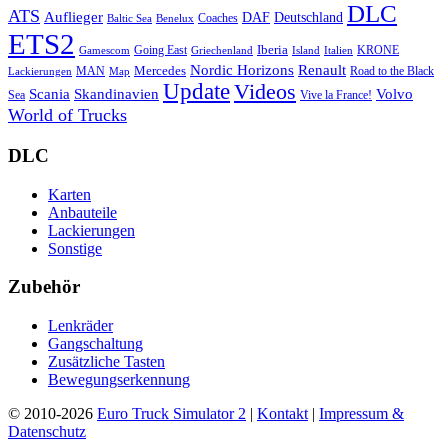
DLC
ATS
Auflieger
Deutschland
DAF
Coaches
Baltic Sea
Benelux
ETS2
Iberia
Going East
KRONE
Gamescom
Griechenland
Italien
Island
Nordic Horizons
Renault
Mercedes
MAN
Road to the Black
Lackierungen
Map
Update
Videos
Skandinavien
Volvo
Scania
Sea
Vive la France!
World of Trucks
DLC
Karten
Anbauteile
Lackierungen
Sonstige
Zubehör
Lenkräder
Gangschaltung
Zusätzliche Tasten
Bewegungserkennung
© 2010-2026
Euro Truck Simulator 2
|
Kontakt
|
Impressum &
Datenschutz