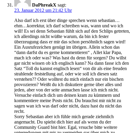
DaPhreakX
sagt:
23. Januar 2012 um 21:42 Uhr
Also darf ich erst über dinge sprechen wenn sebastian…
ehm…korrektur, ich darf schreiben was, wann und wo ich
will! Es sei denn Sebastian fühlt sich auf den Schlips getreten,
ich allerdings nicht wüßte warum, da bin ich fester
überzeugung dass er mir das schon persöhnlich sagen wird!
Ein Ausrufezeichen genügt im übrigen. Allein schon das
“dann darfst du es gerne kommentieren“ , Allet klar Papa,
mach ich oder was? Was hast du denn für sorgen? Du willst
gar nicht wissen ob ich englisch kann? Na dann fasse ich den
Satz “Toll du kannst englisch lesen“ von dir als eine freuden
strahlende feststellung auf, oder wie soll ich diesen satz
verstehen?? Oder wolltest du mich einfach nur ein bischen
provozieren? Weißt du ich diskutiere gerne über alles und
jeden, aber von der seite anmachen lasse ich mich nicht.
Versuche einfach dich um deinen kram zu kümmern und
kommentiere meine Posts nicht. Du brauchst mir nicht zu
sagen wan ich was darf oder nicht, dazu hast du nicht das
recht.
Sorry Sebastian aber ich fühle mich gerade ziehmlich
angemacht. Du spielst dich hier auf als wenn du der
Community Guard bist hier. Egal, vrsuche bitte weitere
unterredungen mit mir zu vermeiden gar über mich zu