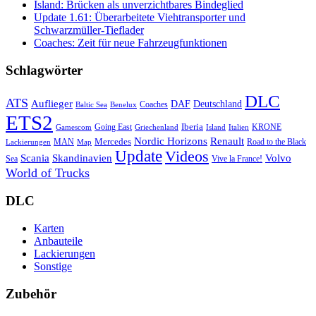
Island: Brücken als unverzichtbares Bindeglied
Update 1.61: Überarbeitete Viehtransporter und
Schwarzmüller-Tieflader
Coaches: Zeit für neue Fahrzeugfunktionen
Schlagwörter
DLC
ATS
Auflieger
Deutschland
DAF
Coaches
Baltic Sea
Benelux
ETS2
Iberia
Going East
KRONE
Gamescom
Griechenland
Italien
Island
Nordic Horizons
Renault
Mercedes
MAN
Road to the Black
Lackierungen
Map
Update
Videos
Skandinavien
Volvo
Scania
Sea
Vive la France!
World of Trucks
DLC
Karten
Anbauteile
Lackierungen
Sonstige
Zubehör