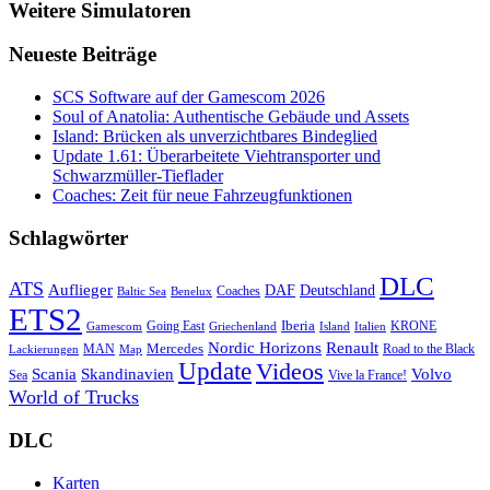
Weitere Simulatoren
Neueste Beiträge
SCS Software auf der Gamescom 2026
Soul of Anatolia: Authentische Gebäude und Assets
Island: Brücken als unverzichtbares Bindeglied
Update 1.61: Überarbeitete Viehtransporter und
Schwarzmüller-Tieflader
Coaches: Zeit für neue Fahrzeugfunktionen
Schlagwörter
DLC
ATS
Auflieger
Deutschland
DAF
Coaches
Baltic Sea
Benelux
ETS2
Iberia
Going East
KRONE
Gamescom
Griechenland
Italien
Island
Nordic Horizons
Renault
Mercedes
MAN
Road to the Black
Lackierungen
Map
Update
Videos
Skandinavien
Volvo
Scania
Sea
Vive la France!
World of Trucks
DLC
Karten