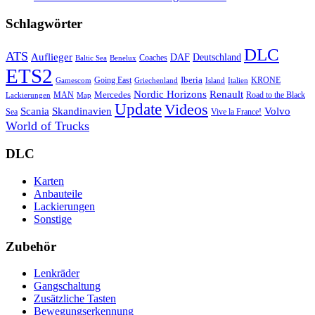
Schlagwörter
DLC
ATS
Auflieger
Deutschland
DAF
Coaches
Baltic Sea
Benelux
ETS2
Iberia
Going East
KRONE
Gamescom
Griechenland
Italien
Island
Nordic Horizons
Renault
Mercedes
MAN
Road to the Black
Lackierungen
Map
Update
Videos
Skandinavien
Volvo
Scania
Sea
Vive la France!
World of Trucks
DLC
Karten
Anbauteile
Lackierungen
Sonstige
Zubehör
Lenkräder
Gangschaltung
Zusätzliche Tasten
Bewegungserkennung