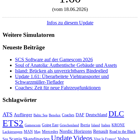
(vom 18.06.2026)
Infos zu diesem Update
Weitere Simulatoren
Neueste Beiträge
SCS Software auf der Gamescom 2026
Soul of Anatolia: Authentische Gebäude und Assets
Island: Brücken als unverzichtbares Bindeglied
Update 1.61: Überarbeitete Viehtransporter und
Schwarzmüller-Tieflader
Coaches: Zeit für neue Fahrzeugfunktionen
Schlagwörter
DLC
ATS
Auflieger
Deutschland
DAF
Coaches
Baltic Sea
Benelux
ETS2
Iberia
Going East
KRONE
Gamescom
Griechenland
Italien
Island
Nordic Horizons
Renault
Mercedes
MAN
Road to the Black
Lackierungen
Map
Update
Videos
Skandinavien
Volvo
Scania
Sea
Vive la France!