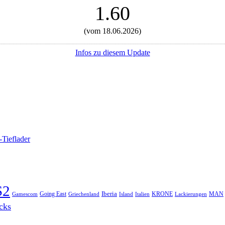
1.60
(vom 18.06.2026)
Infos zu diesem Update
-Tieflader
S2
Iberia
Going East
KRONE
MAN
Gamescom
Griechenland
Italien
Lackierungen
Island
cks