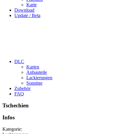
Karte
Download
Update / Beta
DLC
Karten
Anbauteile
Lackierungen
Sonstige
Zubehör
FAQ
Tschechien
Infos
Kategorie: