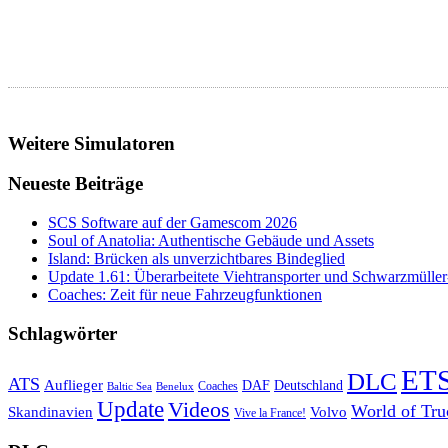
Weitere Simulatoren
Neueste Beiträge
SCS Software auf der Gamescom 2026
Soul of Anatolia: Authentische Gebäude und Assets
Island: Brücken als unverzichtbares Bindeglied
Update 1.61: Überarbeitete Viehtransporter und Schwarzmüller
Coaches: Zeit für neue Fahrzeugfunktionen
Schlagwörter
ET
DLC
ATS
Auflieger
Deutschland
DAF
Coaches
Baltic Sea
Benelux
Update
Videos
World of Tru
Skandinavien
Volvo
Vive la France!