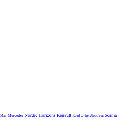
Nordic Horizons
Renault
Scania
Mercedes
Road to the Black Sea
Map