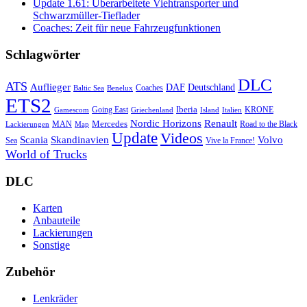
Update 1.61: Überarbeitete Viehtransporter und
Schwarzmüller-Tieflader
Coaches: Zeit für neue Fahrzeugfunktionen
Schlagwörter
DLC
ATS
Auflieger
Deutschland
DAF
Coaches
Baltic Sea
Benelux
ETS2
Iberia
Going East
KRONE
Gamescom
Griechenland
Italien
Island
Nordic Horizons
Renault
Mercedes
MAN
Road to the Black
Lackierungen
Map
Update
Videos
Skandinavien
Volvo
Scania
Sea
Vive la France!
World of Trucks
DLC
Karten
Anbauteile
Lackierungen
Sonstige
Zubehör
Lenkräder