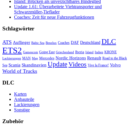
Island: Brücken als unverzichtbares Bindeglied
Update 1.61: Überarbeitete Viehtransporter und
Schwarzmüller-Tieflader
Coaches: Zeit für neue Fahrzeugfunktionen
Schlagwörter
DLC
ATS
Auflieger
Deutschland
DAF
Coaches
Baltic Sea
Benelux
ETS2
Iberia
Going East
KRONE
Gamescom
Griechenland
Italien
Island
Nordic Horizons
Renault
Mercedes
MAN
Road to the Black
Lackierungen
Map
Update
Videos
Skandinavien
Volvo
Scania
Sea
Vive la France!
World of Trucks
DLC
Karten
Anbauteile
Lackierungen
Sonstige
Zubehör