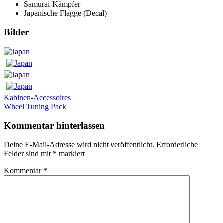
Samurai-Kämpfer
Japanische Flagge (Decal)
Bilder
Beitrags-
Vorheriger
Kabinen-Accessoires
Beitrag:
Nächster
Wheel Tuning Pack
Navigation
Beitrag:
Kommentar hinterlassen
Deine E-Mail-Adresse wird nicht veröffentlicht.
Erforderliche
Felder sind mit
*
markiert
Kommentar
*