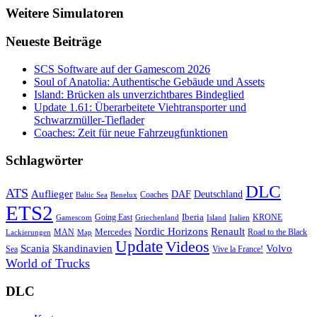
Weitere Simulatoren
Neueste Beiträge
SCS Software auf der Gamescom 2026
Soul of Anatolia: Authentische Gebäude und Assets
Island: Brücken als unverzichtbares Bindeglied
Update 1.61: Überarbeitete Viehtransporter und
Schwarzmüller-Tieflader
Coaches: Zeit für neue Fahrzeugfunktionen
Schlagwörter
DLC
ATS
Auflieger
Deutschland
DAF
Coaches
Baltic Sea
Benelux
ETS2
Iberia
Going East
KRONE
Gamescom
Griechenland
Italien
Island
Nordic Horizons
Renault
Mercedes
MAN
Road to the Black
Lackierungen
Map
Update
Videos
Skandinavien
Volvo
Scania
Sea
Vive la France!
World of Trucks
DLC