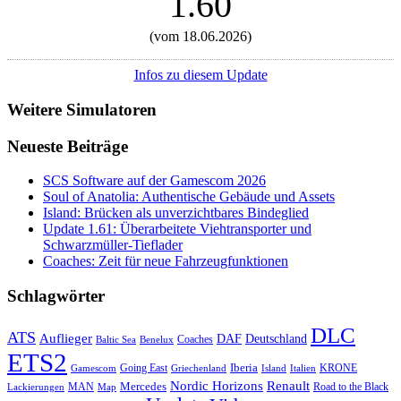
1.60
(vom 18.06.2026)
Infos zu diesem Update
Weitere Simulatoren
Neueste Beiträge
SCS Software auf der Gamescom 2026
Soul of Anatolia: Authentische Gebäude und Assets
Island: Brücken als unverzichtbares Bindeglied
Update 1.61: Überarbeitete Viehtransporter und
Schwarzmüller-Tieflader
Coaches: Zeit für neue Fahrzeugfunktionen
Schlagwörter
DLC
ATS
Auflieger
Deutschland
DAF
Coaches
Baltic Sea
Benelux
ETS2
Iberia
Going East
KRONE
Gamescom
Griechenland
Italien
Island
Nordic Horizons
Renault
Mercedes
MAN
Road to the Black
Lackierungen
Map